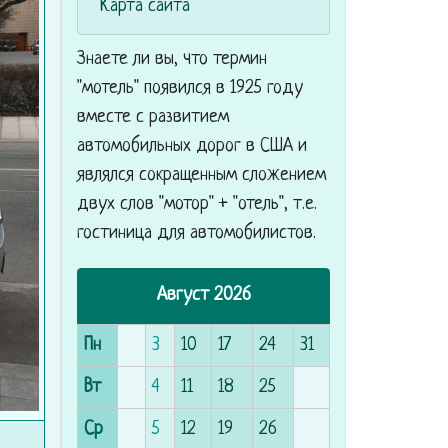
Карта сайта
Знаете ли вы, что
термин
"мотель" появился в 1925 году
вместе с развитием
автомобильных дорог в США и
являлся сокращенным сложением
двух слов "мотор" + "отель", т.е.
гостиница для автомобилистов.
Август 2026
Пн
3
10
17
24
31
Вт
4
11
18
25
Ср
5
12
19
26